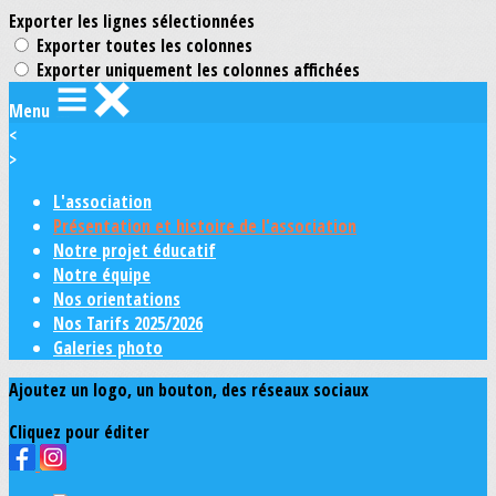
Exporter les lignes sélectionnées
Exporter toutes les colonnes
Exporter uniquement les colonnes affichées
Menu
<
>
L'association
Présentation et histoire de l'association
Notre projet éducatif
Notre équipe
Nos orientations
Nos Tarifs 2025/2026
Galeries photo
Ajoutez un logo, un bouton, des réseaux sociaux
Cliquez pour éditer