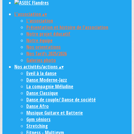
L'association
▴
▾
L'association
Présentation et histoire de l'association
Notre projet éducatif
Notre équipe
Nos orientations
Nos Tarifs 2025/2026
Galeries photo
Nos activités/actions
▴
▾
Eveil à la danse
Danse Moderne-Jazz
La compagnie Méludine
Danse Classique
Danse de couple/ Danse de société
Danse Afro
Musique Guitare et Batterie
Gym séniors
Stretching
Fitness - Multigym