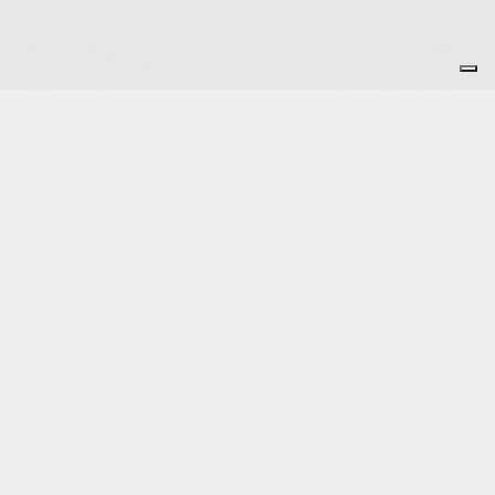
Je m'abonne à la newsletter
OK
Plan du site
Licences
Mentions légales
CGUV
Paramétrer vos cookies
Se connecter
Propulsé par AssoConnect, le logiciel des associations
d'Éducation