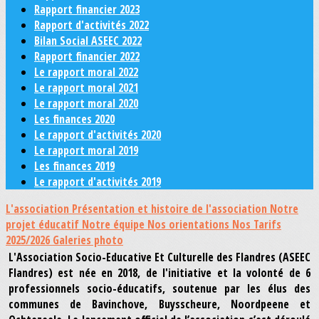
Rapport financier 2023
Rapport d'activités 2022
Bilan Social ASEEC 2022
Rapport financier 2022
Le rapport moral 2022
Le rapport moral 2021
Le rapport moral 2020
Les finances 2020
Le rapport d'activités 2020
Le rapport moral 2019
Les finances 2019
Le rapport d'activités 2019
L'association
Présentation et histoire de l'association
Notre
projet éducatif
Notre équipe
Nos orientations
Nos Tarifs
2025/2026
Galeries photo
L'Association Socio-Educative Et Culturelle des Flandres (ASEEC
Flandres) est née en 2018, de l'initiative et la volonté de 6
professionnels socio-éducatifs, soutenue par les élus des
communes de Bavinchove, Buysscheure, Noordpeene et