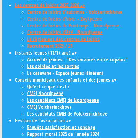
Les centres de loisirs 2025-2026
▴
▾
Centre de loisirs d'automne - Volckerinckhove
Centre de loisirs d'hiver - Zuytpeene
Centre de loisirs de Printemps - Noordpeene
Centre de loisirs d'été - Noordpeene
Le règlement des centres de loisirs
Recrutement 2025 / 26
Instants Jeunes (11/17 ans)
▴
▾
Accueil de jeunes - "Des vacances entre copains"
Les soirées et les sorties
La caravane - Espace jeunes itinérant
Conseils municipaux des enfants et des jeunes
▴
▾
Qu'est ce que c'est ?
CMEJ Noordpeene
Les candidats CMEJ de Noordpeene
CMEJ Volckerinckhove
Les candidats CMEJ de Volckerinckhove
Gestion de l'association
▴
▾
Enquête satisfaction et sondage
Rapport moral 2025 de l'année 2024