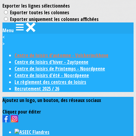
Exporter les lignes sélectionnées
Exporter toutes les colonnes
Exporter uniquement les colonnes affichées
Menu
<
>
Centre de loisirs d'automne - Volckerinckhove
Centre de loisirs d'hiver - Zuytpeene
Centre de loisirs de Printemps - Noordpeene
Centre de loisirs d'été - Noordpeene
Le règlement des centres de loisirs
Recrutement 2025 / 26
Ajoutez un logo, un bouton, des réseaux sociaux
Cliquez pour éditer