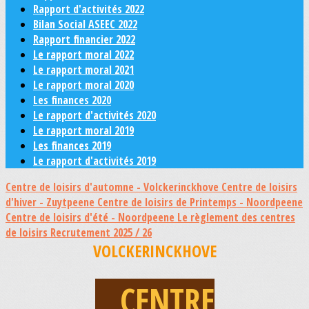
Rapport d'activités 2022
Bilan Social ASEEC 2022
Rapport financier 2022
Le rapport moral 2022
Le rapport moral 2021
Le rapport moral 2020
Les finances 2020
Le rapport d'activités 2020
Le rapport moral 2019
Les finances 2019
Le rapport d'activités 2019
Centre de loisirs d'automne - Volckerinckhove
Centre de loisirs
d'hiver - Zuytpeene
Centre de loisirs de Printemps - Noordpeene
Centre de loisirs d'été - Noordpeene
Le règlement des centres
de loisirs
Recrutement 2025 / 26
VOLCKERINCKHOVE
CENTRE