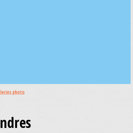
leries photo
andres