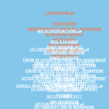
L'ASSOCIATION
▴
▾
L'ASSOCIATION
PRÉSENTATION ET HISTOIRE DE L'ASSOCIATION
NOS ACTIVITÉS/ACTIONS
▴
▾
NOTRE PROJET ÉDUCATIF
NOTRE ÉQUIPE
EVEIL À LA DANSE
NOS ORIENTATIONS
DANSE MODERNE-JAZZ
LES CENTRES DE LOISIRS 2025-2026
▴
▾
NOS TARIFS 2025/2026
LA COMPAGNIE MÉLUDINE
GALERIES PHOTO
DANSE CLASSIQUE
CENTRE DE LOISIRS D'AUTOMNE - VOLCKERINCKHOVE
DANSE DE COUPLE/ DANSE DE SOCIÉTÉ
CENTRE DE LOISIRS D'HIVER - ZUYTPEENE
INSTANTS JEUNES (11/17 ANS)
▴
▾
DANSE AFRO
CENTRE DE LOISIRS DE PRINTEMPS - NOORDPEENE
MUSIQUE GUITARE ET BATTERIE
CENTRE DE LOISIRS D'ÉTÉ - NOORDPEENE
ACCUEIL DE JEUNES - "DES VACANCES ENTRE COPAINS"
GYM SÉNIORS
LE RÈGLEMENT DES CENTRES DE LOISIRS
LES SOIRÉES ET LES SORTIES
STRETCHING
CONSEILS MUNICIPAUX DES ENFANTS ET DES JEUNES
▴
▾
RECRUTEMENT 2025 / 26
LA CARAVANE - ESPACE JEUNES ITINÉRANT
FITNESS - MULTIGYM
FIT DANSE
QU'EST CE QUE C'EST ?
CMEJ NOORDPEENE
GESTION DE L'ASSOCIATION
▴
▾
LES CANDIDATS CMEJ DE NOORDPEENE