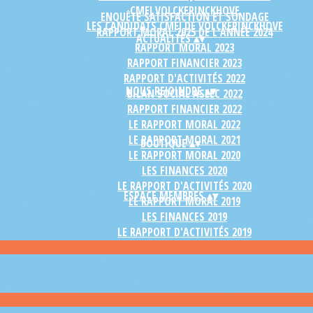
CMEJ VOLCKERINCKHOVE
ENQUÊTE SATISFACTION ET SONDAGE
LES CANDIDATS CMEJ DE VOLCKERINCKHOVE
RAPPORT MORAL 2025 DE L'ANNÉE 2024
ACTUALITÉS
▴
▾
RAPPORT MORAL 2023
RAPPORT FINANCIER 2023
RAPPORT D'ACTIVITÉS 2022
NOUS REJOINDRE
▴
▾
BILAN SOCIAL ASEEC 2022
RAPPORT FINANCIER 2022
LE RAPPORT MORAL 2022
LE RAPPORT MORAL 2021
BOUTIQUE
▴
▾
LE RAPPORT MORAL 2020
LES FINANCES 2020
LE RAPPORT D'ACTIVITÉS 2020
ESPACE MEMBRES
▴
▾
LE RAPPORT MORAL 2019
LES FINANCES 2019
LE RAPPORT D'ACTIVITÉS 2019