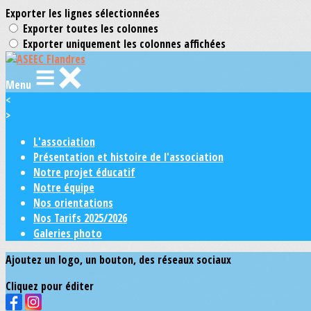
Exporter les lignes sélectionnées
Exporter toutes les colonnes
Exporter uniquement les colonnes affichées
Menu
<
>
L'association
Présentation et histoire de l'association
Notre projet éducatif
Notre équipe
Nos orientations
Nos Tarifs 2025/2026
Galeries photo
Ajoutez un logo, un bouton, des réseaux sociaux
Cliquez pour éditer