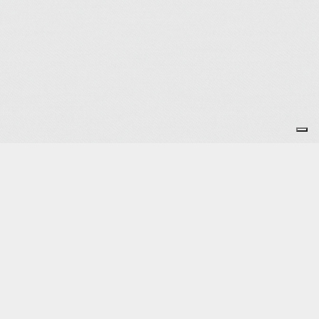
Je m'abonne à la newsletter
OK
Plan du site
Licences
Mentions légales
CGUV
Paramétrer vos cookies