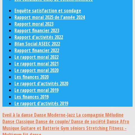
Enquête satisfaction et sondage
Rapport moral 2025 de l'année 2024
Rapport moral 2023
Rapport financier 2023
Rapport d'activités 2022
Bilan Social ASEEC 2022
Rapport financier 2022
Le rapport moral 2022
Le rapport moral 2021
Le rapport moral 2020
Les finances 2020
Le rapport d'activités 2020
Le rapport moral 2019
Les finances 2019
Le rapport d'activités 2019
Eveil à la danse
Danse Moderne-Jazz
La compagnie Méludine
Danse Classique
Danse de couple/ Danse de société
Danse Afro
Musique Guitare et Batterie
Gym séniors
Stretching
Fitness -
Multigym
Fit danse