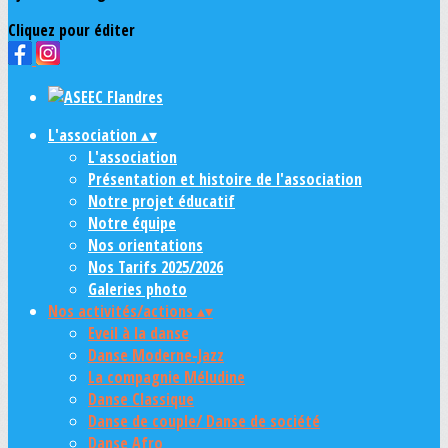
Cliquez pour éditer
L'association
▴
▾
L'association
Présentation et histoire de l'association
Notre projet éducatif
Notre équipe
Nos orientations
Nos Tarifs 2025/2026
Galeries photo
Nos activités/actions
▴
▾
Eveil à la danse
Danse Moderne-Jazz
La compagnie Méludine
Danse Classique
Danse de couple/ Danse de société
Danse Afro