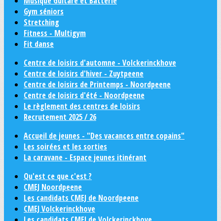
Musique Guitare et Batterie
Gym séniors
Stretching
Fitness - Multigym
Fit danse
Centre de loisirs d'automne - Volckerinckhove
Centre de loisirs d'hiver - Zuytpeene
Centre de loisirs de Printemps - Noordpeene
Centre de loisirs d'été - Noordpeene
Le règlement des centres de loisirs
Recrutement 2025 / 26
Accueil de jeunes - "Des vacances entre copains"
Les soirées et les sorties
La caravane - Espace jeunes itinérant
Qu'est ce que c'est ?
CMEJ Noordpeene
Les candidats CMEJ de Noordpeene
CMEJ Volckerinckhove
Les candidats CMEJ de Volckerinckhove