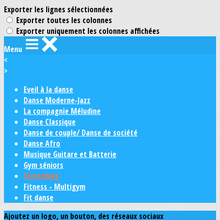
Exporter les lignes sélectionnées
Exporter toutes les colonnes
Exporter uniquement les colonnes affichées
Menu
<
>
Eveil à la danse
Danse Moderne-Jazz
La compagnie Méludine
Danse Classique
Danse de couple/ Danse de société
Danse Afro
Musique Guitare et Batterie
Gym séniors
Stretching
Fitness - Multigym
Fit danse
Ajoutez un logo, un bouton, des réseaux sociaux