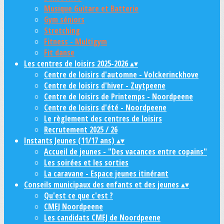
Musique Guitare et Batterie
Gym séniors
Stretching
Fitness - Multigym
Fit danse
Les centres de loisirs 2025-2026
▴
▾
Centre de loisirs d'automne - Volckerinckhove
Centre de loisirs d'hiver - Zuytpeene
Centre de loisirs de Printemps - Noordpeene
Centre de loisirs d'été - Noordpeene
Le règlement des centres de loisirs
Recrutement 2025 / 26
Instants Jeunes (11/17 ans)
▴
▾
Accueil de jeunes - "Des vacances entre copains"
Les soirées et les sorties
La caravane - Espace jeunes itinérant
Conseils municipaux des enfants et des jeunes
▴
▾
Qu'est ce que c'est ?
CMEJ Noordpeene
Les candidats CMEJ de Noordpeene