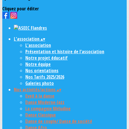
Cliquez pour éditer
L'association
▴
▾
L'association
Présentation et histoire de l'association
Notre projet éducatif
Notre équipe
Nos orientations
Nos Tarifs 2025/2026
Galeries photo
Nos activités/actions
▴
▾
Eveil à la danse
Danse Moderne-Jazz
La compagnie Méludine
Danse Classique
Danse de couple/ Danse de société
Danse Afro