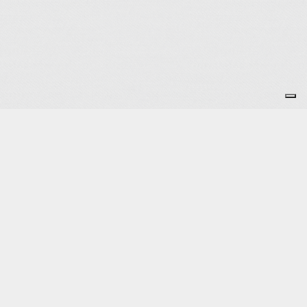
Je m'abonne à la newsletter
OK
Plan du site
Licences
Mentions légales
CGUV
Paramétrer vos cookies
Se connecter