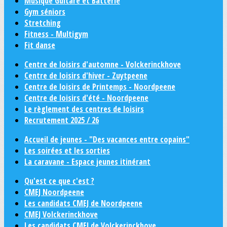
Musique Guitare et Batterie
Gym séniors
Stretching
Fitness - Multigym
Fit danse
Centre de loisirs d'automne - Volckerinckhove
Centre de loisirs d'hiver - Zuytpeene
Centre de loisirs de Printemps - Noordpeene
Centre de loisirs d'été - Noordpeene
Le règlement des centres de loisirs
Recrutement 2025 / 26
Accueil de jeunes - "Des vacances entre copains"
Les soirées et les sorties
La caravane - Espace jeunes itinérant
Qu'est ce que c'est ?
CMEJ Noordpeene
Les candidats CMEJ de Noordpeene
CMEJ Volckerinckhove
Les candidats CMEJ de Volckerinckhove