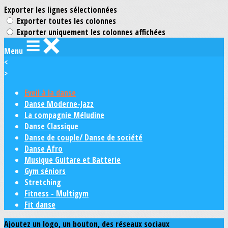
Exporter les lignes sélectionnées
Exporter toutes les colonnes
Exporter uniquement les colonnes affichées
Menu
<
>
Eveil à la danse
Danse Moderne-Jazz
La compagnie Méludine
Danse Classique
Danse de couple/ Danse de société
Danse Afro
Musique Guitare et Batterie
Gym séniors
Stretching
Fitness - Multigym
Fit danse
Ajoutez un logo, un bouton, des réseaux sociaux