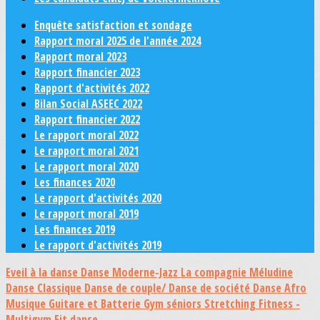
Enquête satisfaction et sondage
Rapport moral 2025 de l'année 2024
Rapport moral 2023
Rapport financier 2023
Rapport d'activités 2022
Bilan Social ASEEC 2022
Rapport financier 2022
Le rapport moral 2022
Le rapport moral 2021
Le rapport moral 2020
Les finances 2020
Le rapport d'activités 2020
Le rapport moral 2019
Les finances 2019
Le rapport d'activités 2019
Eveil à la danse
Danse Moderne-Jazz
La compagnie Méludine
Danse Classique
Danse de couple/ Danse de société
Danse Afro
Musique Guitare et Batterie
Gym séniors
Stretching
Fitness -
Multigym
Fit danse