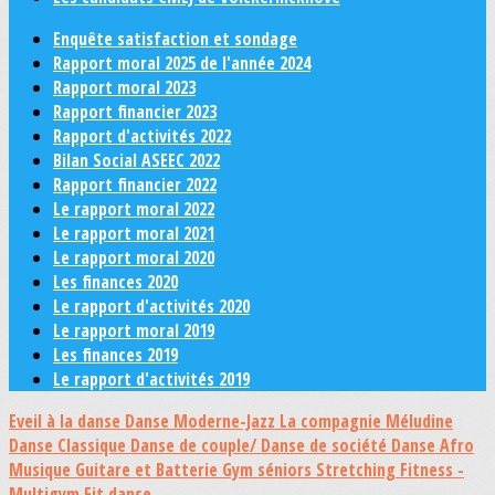
Enquête satisfaction et sondage
Rapport moral 2025 de l'année 2024
Rapport moral 2023
Rapport financier 2023
Rapport d'activités 2022
Bilan Social ASEEC 2022
Rapport financier 2022
Le rapport moral 2022
Le rapport moral 2021
Le rapport moral 2020
Les finances 2020
Le rapport d'activités 2020
Le rapport moral 2019
Les finances 2019
Le rapport d'activités 2019
Eveil à la danse
Danse Moderne-Jazz
La compagnie Méludine
Danse Classique
Danse de couple/ Danse de société
Danse Afro
Musique Guitare et Batterie
Gym séniors
Stretching
Fitness -
Multigym
Fit danse