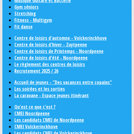
Musique Guitare et Batterie
Gym séniors
Stretching
Fitness - Multigym
Fit danse
Centre de loisirs d'automne - Volckerinckhove
Centre de loisirs d'hiver - Zuytpeene
Centre de loisirs de Printemps - Noordpeene
Centre de loisirs d'été - Noordpeene
Le règlement des centres de loisirs
Recrutement 2025 / 26
Accueil de jeunes - "Des vacances entre copains"
Les soirées et les sorties
La caravane - Espace jeunes itinérant
Qu'est ce que c'est ?
CMEJ Noordpeene
Les candidats CMEJ de Noordpeene
CMEJ Volckerinckhove
Les candidats CMEJ de Volckerinckhove