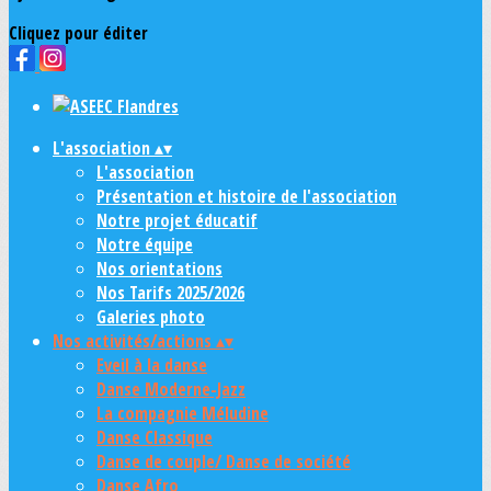
Cliquez pour éditer
L'association
▴
▾
L'association
Présentation et histoire de l'association
Notre projet éducatif
Notre équipe
Nos orientations
Nos Tarifs 2025/2026
Galeries photo
Nos activités/actions
▴
▾
Eveil à la danse
Danse Moderne-Jazz
La compagnie Méludine
Danse Classique
Danse de couple/ Danse de société
Danse Afro