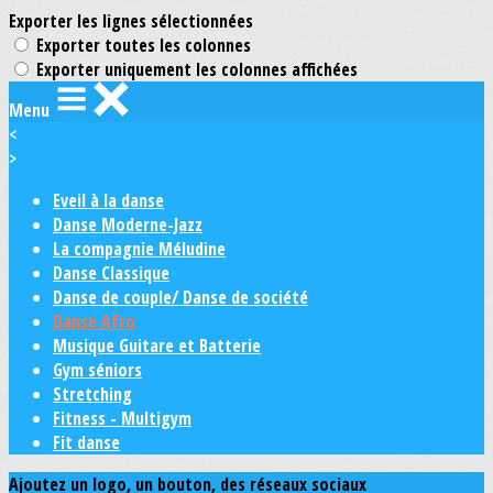
Exporter les lignes sélectionnées
Exporter toutes les colonnes
Exporter uniquement les colonnes affichées
Menu
<
>
Eveil à la danse
Danse Moderne-Jazz
La compagnie Méludine
Danse Classique
Danse de couple/ Danse de société
Danse Afro
Musique Guitare et Batterie
Gym séniors
Stretching
Fitness - Multigym
Fit danse
Ajoutez un logo, un bouton, des réseaux sociaux