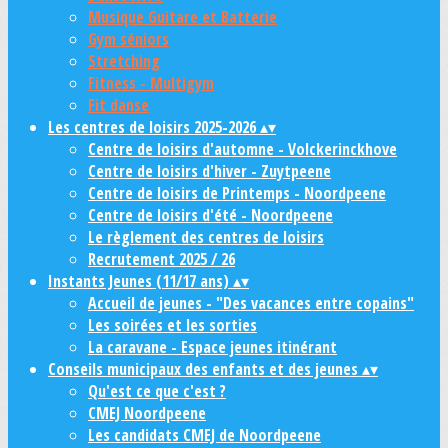
Musique Guitare et Batterie
Gym séniors
Stretching
Fitness - Multigym
Fit danse
Les centres de loisirs 2025-2026
▴
▾
Centre de loisirs d'automne - Volckerinckhove
Centre de loisirs d'hiver - Zuytpeene
Centre de loisirs de Printemps - Noordpeene
Centre de loisirs d'été - Noordpeene
Le règlement des centres de loisirs
Recrutement 2025 / 26
Instants Jeunes (11/17 ans)
▴
▾
Accueil de jeunes - "Des vacances entre copains"
Les soirées et les sorties
La caravane - Espace jeunes itinérant
Conseils municipaux des enfants et des jeunes
▴
▾
Qu'est ce que c'est ?
CMEJ Noordpeene
Les candidats CMEJ de Noordpeene