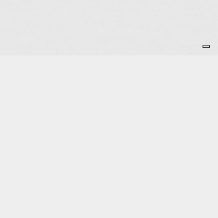
Je m'abonne à la newsletter
OK
Plan du site
Licences
Mentions légales
CGUV
Paramétrer vos cookies
Se connecter
Propulsé par AssoConnect, le logiciel des associations
d'Éducation