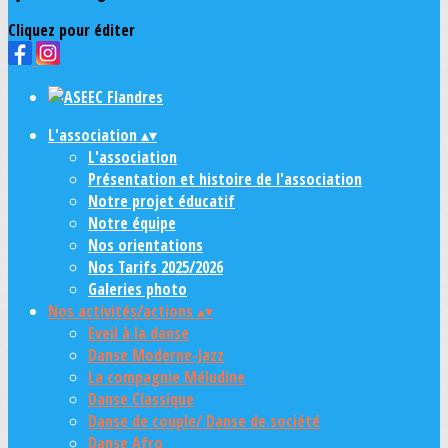
Cliquez pour éditer
L'association
▴
▾
L'association
Présentation et histoire de l'association
Notre projet éducatif
Notre équipe
Nos orientations
Nos Tarifs 2025/2026
Galeries photo
Nos activités/actions
▴
▾
Eveil à la danse
Danse Moderne-Jazz
La compagnie Méludine
Danse Classique
Danse de couple/ Danse de société
Danse Afro