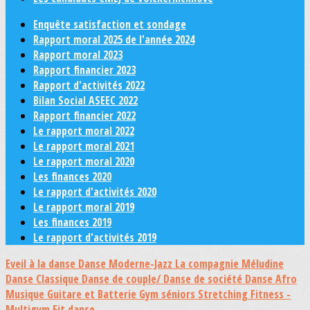
Enquête satisfaction et sondage
Rapport moral 2025 de l'année 2024
Rapport moral 2023
Rapport financier 2023
Rapport d'activités 2022
Bilan Social ASEEC 2022
Rapport financier 2022
Le rapport moral 2022
Le rapport moral 2021
Le rapport moral 2020
Les finances 2020
Le rapport d'activités 2020
Le rapport moral 2019
Les finances 2019
Le rapport d'activités 2019
Eveil à la danse
Danse Moderne-Jazz
La compagnie Méludine
Danse Classique
Danse de couple/ Danse de société
Danse Afro
Musique Guitare et Batterie
Gym séniors
Stretching
Fitness -
Multigym
Fit danse