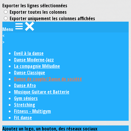
Exporter les lignes sélectionnées
Exporter toutes les colonnes
Exporter uniquement les colonnes affichées
Menu
<
>
Eveil à la danse
Danse Moderne-Jazz
La compagnie Méludine
Danse Classique
Danse de couple/ Danse de société
Danse Afro
Musique Guitare et Batterie
Gym séniors
Stretching
Fitness - Multigym
Fit danse
Ajoutez un logo, un bouton, des réseaux sociaux