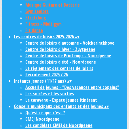
Musique Guitare et Batterie
Gym séniors
Stretching
Fitness - Multigym
Fit danse
Les centres de loisirs 2025-2026
▴
▾
Centre de loisirs d'automne - Volckerinckhove
Centre de loisirs d'hiver - Zuytpeene
Centre de loisirs de Printemps - Noordpeene
Centre de loisirs d'été - Noordpeene
Le règlement des centres de loisirs
Recrutement 2025 / 26
Instants Jeunes (11/17 ans)
▴
▾
Accueil de jeunes - "Des vacances entre copains"
Les soirées et les sorties
La caravane - Espace jeunes itinérant
Conseils municipaux des enfants et des jeunes
▴
▾
Qu'est ce que c'est ?
CMEJ Noordpeene
Les candidats CMEJ de Noordpeene