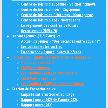
Centre de loisirs d'automne - Volckerinckhove
Centre de loisirs d'hiver - Zuytpeene
Centre de loisirs de Printemps - Noordpeene
Centre de loisirs d'été - Noordpeene
Le règlement des centres de loisirs
Recrutement 2025 / 26
Instants Jeunes (11/17 ans)
▴
▾
Accueil de jeunes - "Des vacances entre copains"
Les soirées et les sorties
La caravane - Espace jeunes itinérant
Conseils municipaux des enfants et des jeunes
▴
▾
Qu'est ce que c'est ?
CMEJ Noordpeene
Les candidats CMEJ de Noordpeene
CMEJ Volckerinckhove
Les candidats CMEJ de Volckerinckhove
Gestion de l'association
▴
▾
Enquête satisfaction et sondage
Rapport moral 2025 de l'année 2024
Rapport moral 2023