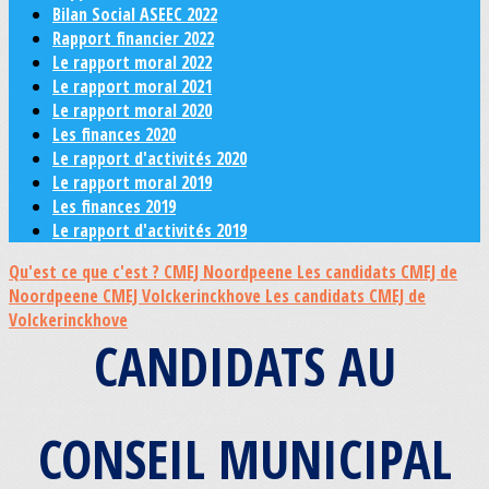
Bilan Social ASEEC 2022
Rapport financier 2022
Le rapport moral 2022
Le rapport moral 2021
Le rapport moral 2020
Les finances 2020
Le rapport d'activités 2020
Le rapport moral 2019
Les finances 2019
Le rapport d'activités 2019
Qu'est ce que c'est ?
CMEJ Noordpeene
Les candidats CMEJ de
Noordpeene
CMEJ Volckerinckhove
Les candidats CMEJ de
Volckerinckhove
CANDIDATS AU
CONSEIL MUNICIPAL