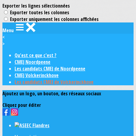
Exporter les lignes sélectionnées
Exporter toutes les colonnes
Exporter uniquement les colonnes affichées
Menu
<
>
Qu'est ce que c'est ?
CMEJ Noordpeene
Les candidats CMEJ de Noordpeene
CMEJ Volckerinckhove
Les candidats CMEJ de Volckerinckhove
Ajoutez un logo, un bouton, des réseaux sociaux
Cliquez pour éditer