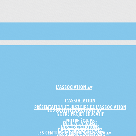
L'ASSOCIATION
▴
▾
L'ASSOCIATION
PRÉSENTATION ET HISTOIRE DE L'ASSOCIATION
NOS ACTIVITÉS/ACTIONS
▴
▾
NOTRE PROJET ÉDUCATIF
NOTRE ÉQUIPE
EVEIL À LA DANSE
NOS ORIENTATIONS
DANSE MODERNE-JAZZ
LES CENTRES DE LOISIRS 2025-2026
▴
▾
NOS TARIFS 2025/2026