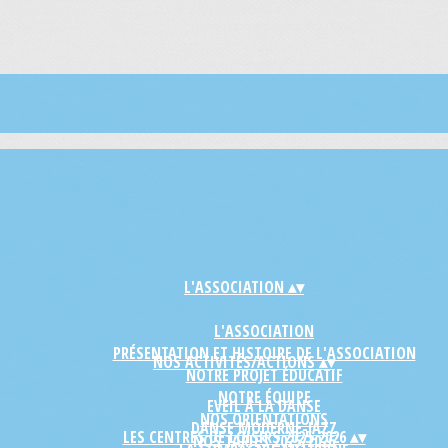
L'ASSOCIATION
▴
▾
L'ASSOCIATION
PRÉSENTATION ET HISTOIRE DE L'ASSOCIATION
NOS ACTIVITÉS/ACTIONS
▴
▾
NOTRE PROJET ÉDUCATIF
NOTRE ÉQUIPE
EVEIL À LA DANSE
NOS ORIENTATIONS
DANSE MODERNE-JAZZ
LES CENTRES DE LOISIRS 2025-2026
▴
▾
NOS TARIFS 2025/2026