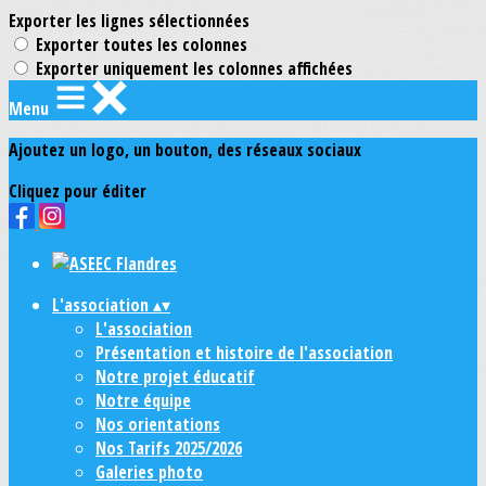
Exporter les lignes sélectionnées
Exporter toutes les colonnes
Exporter uniquement les colonnes affichées
Menu
Ajoutez un logo, un bouton, des réseaux sociaux
Cliquez pour éditer
L'association
▴
▾
L'association
Présentation et histoire de l'association
Notre projet éducatif
Notre équipe
Nos orientations
Nos Tarifs 2025/2026
Galeries photo