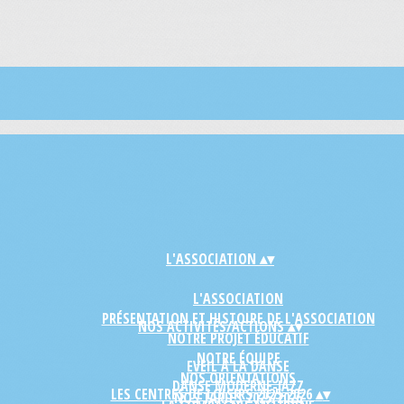
L'ASSOCIATION
▴
▾
L'ASSOCIATION
PRÉSENTATION ET HISTOIRE DE L'ASSOCIATION
NOS ACTIVITÉS/ACTIONS
▴
▾
NOTRE PROJET ÉDUCATIF
NOTRE ÉQUIPE
EVEIL À LA DANSE
NOS ORIENTATIONS
DANSE MODERNE-JAZZ
LES CENTRES DE LOISIRS 2025-2026
▴
▾
NOS TARIFS 2025/2026